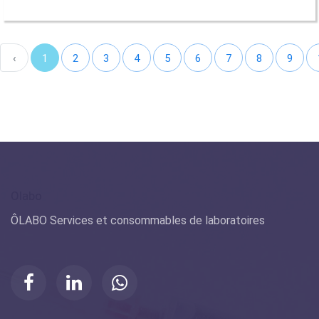
‹
1
2
3
4
5
6
7
8
9
Olabo
ÔLABO Services et consommables de laboratoires