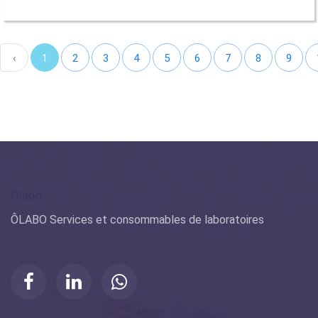
‹
1
2
3
4
5
6
7
8
9
Olabo
ÔLABO Services et consommables de laboratoires